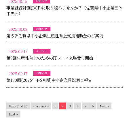
2025.10.16
お知らせ
事業継続計画(BCP)に取り組みませんか？（佐賀県中小企業団体
中央会）
2025.10.02
お知らせ
第５弾佐賀県中小企業生産性向上支援補助金のご案内
2025.09.17
イベント
第9回生産性向上のためのITフェア来場受付開始！
2025.09.17
お知らせ
第180回(2025年4-6月期)中小企業景況調査報告
Page 2 of 20
‹ Previous
1
2
3
4
5
6
Next ›
Last »