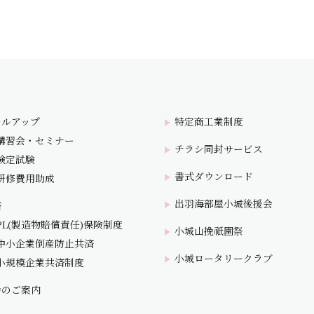
キルアップ
特定商工業制度
講習会・セミナー
チラシ同封サービス
検定試験
書式ダウンロード
研修費用助成
出羽海部屋小城後援会
済
PL(製造物賠償責任)保険制度
小城山挽祇園祭
中小企業倒産防止共済
小城ロータリークラブ
小規模企業共済制度
会のご案内